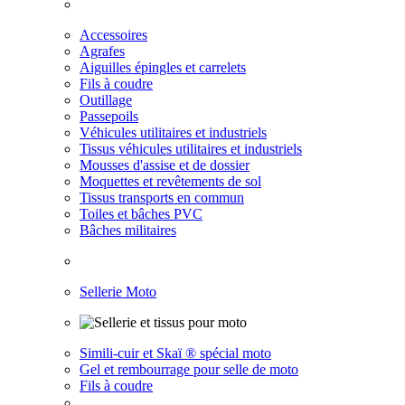
Accessoires
Agrafes
Aiguilles épingles et carrelets
Fils à coudre
Outillage
Passepoils
Véhicules utilitaires et industriels
Tissus véhicules utilitaires et industriels
Mousses d'assise et de dossier
Moquettes et revêtements de sol
Tissus transports en commun
Toiles et bâches PVC
Bâches militaires
Sellerie Moto
Simili-cuir et Skaï ® spécial moto
Gel et rembourrage pour selle de moto
Fils à coudre