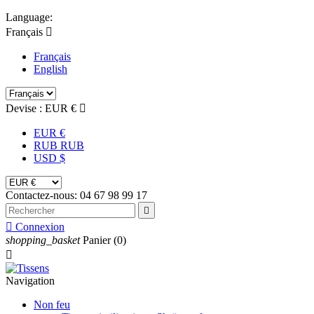
Language:
Français

Français
English
Devise :
EUR €

EUR €
RUB RUB
USD $
Contactez-nous:
04 67 98 99 17


Connexion
shopping_basket
Panier
(0)

Navigation
Non feu