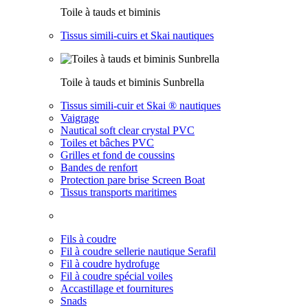
Toile à tauds et biminis
Tissus simili-cuirs et Skai nautiques
Toile à tauds et biminis Sunbrella
Tissus simili-cuir et Skai ® nautiques
Vaigrage
Nautical soft clear crystal PVC
Toiles et bâches PVC
Grilles et fond de coussins
Bandes de renfort
Protection pare brise Screen Boat
Tissus transports maritimes
Fils à coudre
Fil à coudre sellerie nautique Serafil
Fil à coudre hydrofuge
Fil à coudre spécial voiles
Accastillage et fournitures
Snads