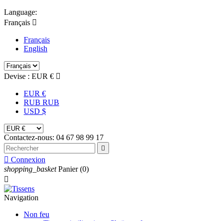
Language:
Français

Français
English
Devise :
EUR €

EUR €
RUB RUB
USD $
Contactez-nous:
04 67 98 99 17


Connexion
shopping_basket
Panier
(0)

Navigation
Non feu