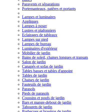
Paravents et séparations
Portemanteaux, patères et portants
Lampes et luminaires
Appliques
Lampes à poser
Lustres et plafonniers
Eclairages de tableaux
Lampes sur pied
Lampes de bureau
Luminaires d'extérieur
Mobilier de jardin
Bains de soleil, chaises longues et transats
Salon de jardin
Canapés et sofas de jardin
Tables basses et tables d'appoint
Tables de jardin
Chaises de jardin
Fauteuils de jardin
Parasols
Pieds de parasols
Coussins et poufs de jardin
Bars et mange-debout de jardin
Tabourets de jardin
Barbecues et braséros de jardin