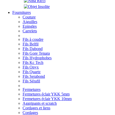
Fournitures
Couture
Aiguilles
Epingles
Carrelets
Fils à coudre
Fils Belfil
Fils Dabond
Fils Gore Tenara
Fils Hydrophobes
Fils Kc Tech
Fils Onyx
Fils Quartz
Fils Serabond
Fils Sérafil
Fermetures
Fermetures éclair YKK 5mm
Fermetures éclair YKK 10mm
Aggripants et scratch
Cordages et liens
Cordages