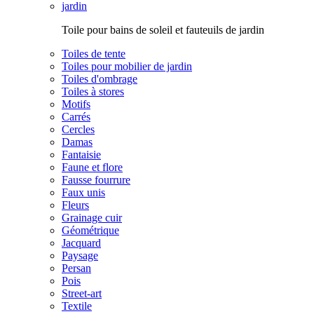
Toile pour bains de soleil et fauteuils de jardin
Toiles de tente
Toiles pour mobilier de jardin
Toiles d'ombrage
Toiles à stores
Motifs
Carrés
Cercles
Damas
Fantaisie
Faune et flore
Fausse fourrure
Faux unis
Fleurs
Grainage cuir
Géométrique
Jacquard
Paysage
Persan
Pois
Street-art
Textile