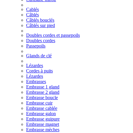
Cablés
Câblés
Câblés bouclés
Câblés sur pied
Doubles cordes et passepoils
Doubles cordes
Passepoils
Glands de clé
Lézardes
Cordes à puits
Lézardes
Embrasses
Embrasse 1 gland
Embrasse 2 gland
Embrasse boucle
Embrasse cuir
Embrasse cablée
Embrasse galon
Embrasse guipure
Embrasse magnet
Embrasse mèches