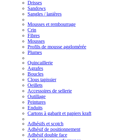
Drisses
Sandows
Sangles / lanières
Mousses et rembourrage
Crin
Fibres
Mousses
Profils de mousse agglomérée
Plumes
Quincaillerie
Agrafes
Boucles
Clous tapissier
Oeillets
Accessoires de sellerie
Outillage
Peintures
Enduits
Cartons à gabarit et papiers kraft
Adhésifs et scotch
Adhésif de positionnement
Adhésif double face