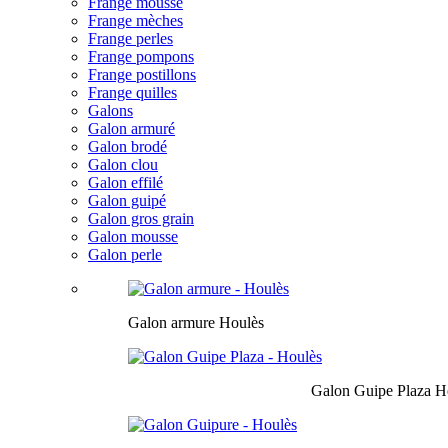
Frange mousse
Frange mèches
Frange perles
Frange pompons
Frange postillons
Frange quilles
Galons
Galon armuré
Galon brodé
Galon clou
Galon effilé
Galon guipé
Galon gros grain
Galon mousse
Galon perle
Galon armure Houlès
Galon Guipe Plaza H