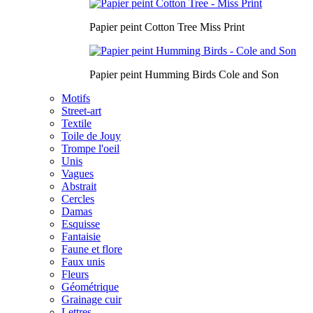
Papier peint Cotton Tree Miss Print
Papier peint Humming Birds Cole and Son
Motifs
Street-art
Textile
Toile de Jouy
Trompe l'oeil
Unis
Vagues
Abstrait
Cercles
Damas
Esquisse
Fantaisie
Faune et flore
Faux unis
Fleurs
Géométrique
Grainage cuir
Lettres