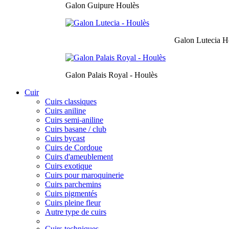
Galon Guipure Houlès
Galon Lutecia H
Galon Palais Royal - Houlès
Cuir
Cuirs classiques
Cuirs aniline
Cuirs semi-aniline
Cuirs basane / club
Cuirs bycast
Cuirs de Cordoue
Cuirs d'ameublement
Cuirs exotique
Cuirs pour maroquinerie
Cuirs parchemins
Cuirs pigmentés
Cuirs pleine fleur
Autre type de cuirs
Cuirs techniques