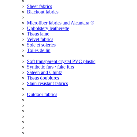
Sheer fabrics
Blackout fabrics
Microfiber fabrics and Alcantara ®
Upholstery leatherette
Tissus laine
Velvet fabrics
Soie et soieries
Toiles de lin
Soft transparent crystal PVC plastic
Synthetic furs / fake furs
Sateen and Chintz
Tissus doublures
Stain-resistant fabrics
Outdoor fabrics