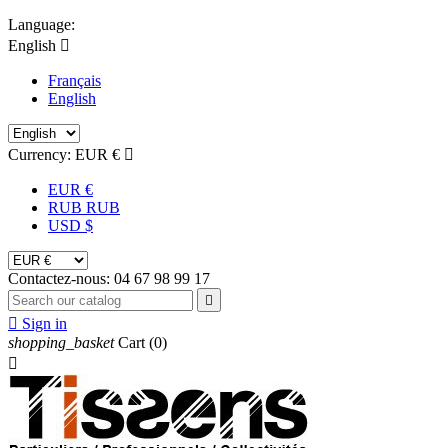
Language:
English

Français
English
Currency:
EUR €

EUR €
RUB RUB
USD $
Contactez-nous:
04 67 98 99 17


Sign in
shopping_basket
Cart
(0)
