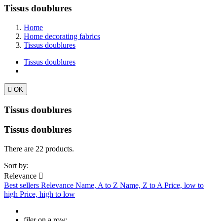
Tissus doublures
Home
Home decorating fabrics
Tissus doublures
Tissus doublures

OK
Tissus doublures
Tissus doublures
There are 22 products.
Sort by:
Relevance

Best sellers
Relevance
Name, A to Z
Name, Z to A
Price, low to
high
Price, high to low
filer on a row: