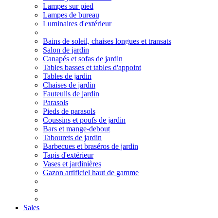
Lampes sur pied
Lampes de bureau
Luminaires d'extérieur
Bains de soleil, chaises longues et transats
Salon de jardin
Canapés et sofas de jardin
Tables basses et tables d'appoint
Tables de jardin
Chaises de jardin
Fauteuils de jardin
Parasols
Pieds de parasols
Coussins et poufs de jardin
Bars et mange-debout
Tabourets de jardin
Barbecues et braséros de jardin
Tapis d'extérieur
Vases et jardinières
Gazon artificiel haut de gamme
Sales