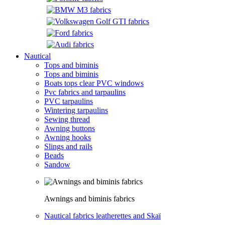
Nautical
Tops and biminis
Tops and biminis
Boats tops clear PVC windows
Pvc fabrics and tarpaulins
PVC tarpaulins
Wintering tarpaulins
Sewing thread
Awning buttons
Awning hooks
Slings and rails
Beads
Sandow
Awnings and biminis fabrics
Nautical fabrics leatherettes and Skaï