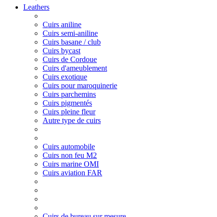
Leathers
Cuirs aniline
Cuirs semi-aniline
Cuirs basane / club
Cuirs bycast
Cuirs de Cordoue
Cuirs d'ameublement
Cuirs exotique
Cuirs pour maroquinerie
Cuirs parchemins
Cuirs pigmentés
Cuirs pleine fleur
Autre type de cuirs
Cuirs automobile
Cuirs non feu M2
Cuirs marine OMI
Cuirs aviation FAR
Cuirs de bureau sur mesure