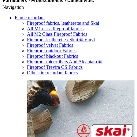
Navigation
Flame retardant
Fireproof fabrics, leatherette and Skai
All M1 class fireproof fabrics
All M2 Class Fireproof Fabrics
Fireproof leatherette / Skai ® Vinyl
Fireproof velvet Fabrics
Fireproof outdoor Fabrics
Fireproof blackout Fabrics
Fireproof microfibers And Alcantara ®
Fireproof Trevira CS Fabrics
Other fire retardant fabrics