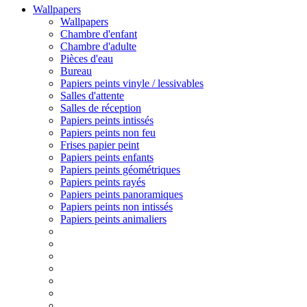
Wallpapers
Wallpapers
Chambre d'enfant
Chambre d'adulte
Pièces d'eau
Bureau
Papiers peints vinyle / lessivables
Salles d'attente
Salles de réception
Papiers peints intissés
Papiers peints non feu
Frises papier peint
Papiers peints enfants
Papiers peints géométriques
Papiers peints rayés
Papiers peints panoramiques
Papiers peints non intissés
Papiers peints animaliers