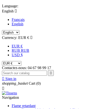
Language:
English

Français
English
Currency:
EUR €

EUR €
RUB RUB
USD $
Contactez-nous:
04 67 98 99 17


Sign in
shopping_basket
Cart
(0)

Navigation
Flame retardant