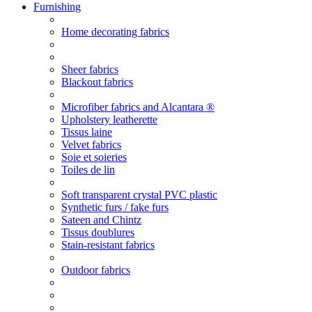
Furnishing
Home decorating fabrics
Sheer fabrics
Blackout fabrics
Microfiber fabrics and Alcantara ®
Upholstery leatherette
Tissus laine
Velvet fabrics
Soie et soieries
Toiles de lin
Soft transparent crystal PVC plastic
Synthetic furs / fake furs
Sateen and Chintz
Tissus doublures
Stain-resistant fabrics
Outdoor fabrics