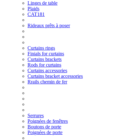
Linges de table
Plaids
CAT181
Rideaux prêts à poser
Curtains rings
Finials for curtains
Curtains brackets
Rods for curtains
Curtains accessories
Curtains bracket accessories
Rrails chemin de fer
Serrures
Poignées de fenêtres
Boutons de porte
Poignées de porte