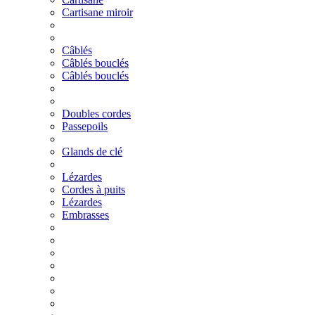
Cartisane miroir
Câblés
Câblés bouclés
Câblés bouclés
Doubles cordes
Passepoils
Glands de clé
Lézardes
Cordes à puits
Lézardes
Embrasses