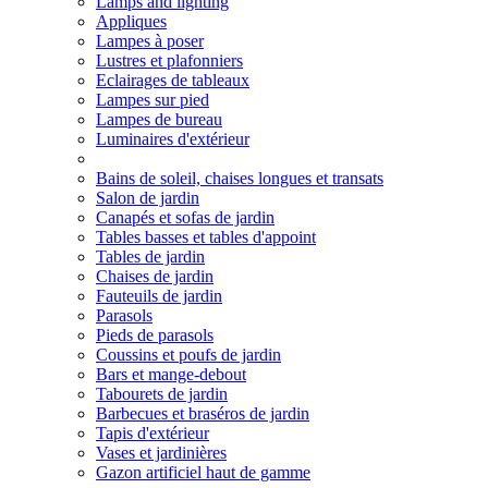
Lamps and lighting
Appliques
Lampes à poser
Lustres et plafonniers
Eclairages de tableaux
Lampes sur pied
Lampes de bureau
Luminaires d'extérieur
Bains de soleil, chaises longues et transats
Salon de jardin
Canapés et sofas de jardin
Tables basses et tables d'appoint
Tables de jardin
Chaises de jardin
Fauteuils de jardin
Parasols
Pieds de parasols
Coussins et poufs de jardin
Bars et mange-debout
Tabourets de jardin
Barbecues et braséros de jardin
Tapis d'extérieur
Vases et jardinières
Gazon artificiel haut de gamme