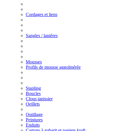
Cordages et liens
Sangles / lanières
Mousses
Profils de mousse aggolmérée
Stapling
Boucles
Clous tapissier
Oeillets
Outillage
Peintures
Enduits
Cartons à gabarit et papiers kraft