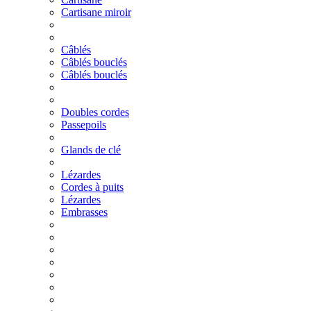
Cartisane miroir
Câblés
Câblés bouclés
Câblés bouclés
Doubles cordes
Passepoils
Glands de clé
Lézardes
Cordes à puits
Lézardes
Embrasses