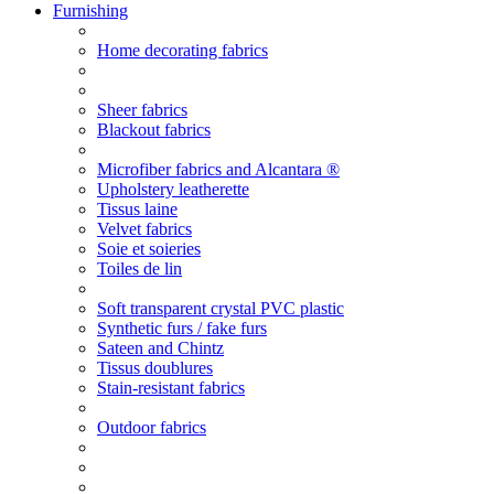
Furnishing
Home decorating fabrics
Sheer fabrics
Blackout fabrics
Microfiber fabrics and Alcantara ®
Upholstery leatherette
Tissus laine
Velvet fabrics
Soie et soieries
Toiles de lin
Soft transparent crystal PVC plastic
Synthetic furs / fake furs
Sateen and Chintz
Tissus doublures
Stain-resistant fabrics
Outdoor fabrics