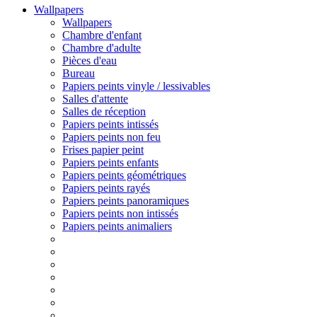
Wallpapers
Wallpapers
Chambre d'enfant
Chambre d'adulte
Pièces d'eau
Bureau
Papiers peints vinyle / lessivables
Salles d'attente
Salles de réception
Papiers peints intissés
Papiers peints non feu
Frises papier peint
Papiers peints enfants
Papiers peints géométriques
Papiers peints rayés
Papiers peints panoramiques
Papiers peints non intissés
Papiers peints animaliers