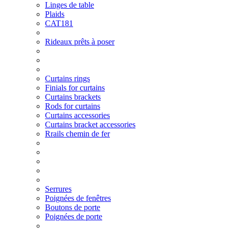
Linges de table
Plaids
CAT181
Rideaux prêts à poser
Curtains rings
Finials for curtains
Curtains brackets
Rods for curtains
Curtains accessories
Curtains bracket accessories
Rrails chemin de fer
Serrures
Poignées de fenêtres
Boutons de porte
Poignées de porte