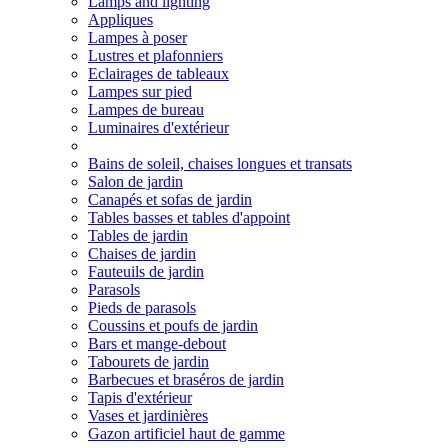
Lamps and lighting
Appliques
Lampes à poser
Lustres et plafonniers
Eclairages de tableaux
Lampes sur pied
Lampes de bureau
Luminaires d'extérieur
Bains de soleil, chaises longues et transats
Salon de jardin
Canapés et sofas de jardin
Tables basses et tables d'appoint
Tables de jardin
Chaises de jardin
Fauteuils de jardin
Parasols
Pieds de parasols
Coussins et poufs de jardin
Bars et mange-debout
Tabourets de jardin
Barbecues et braséros de jardin
Tapis d'extérieur
Vases et jardinières
Gazon artificiel haut de gamme