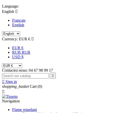
Language:
English

Français
English
Currency:
EUR €

EUR €
RUB RUB
USD $
Contactez-nous:
04 67 98 99 17


Sign in
shopping_basket
Cart
(0)

Navigation
Flame retardant