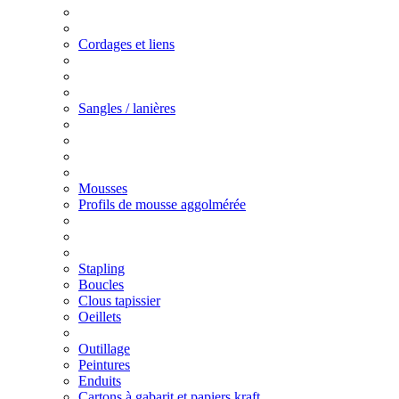
Cordages et liens
Sangles / lanières
Mousses
Profils de mousse aggolmérée
Stapling
Boucles
Clous tapissier
Oeillets
Outillage
Peintures
Enduits
Cartons à gabarit et papiers kraft