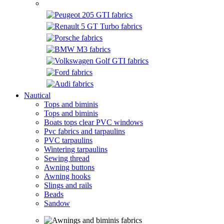
Nautical
Tops and biminis
Tops and biminis
Boats tops clear PVC windows
Pvc fabrics and tarpaulins
PVC tarpaulins
Wintering tarpaulins
Sewing thread
Awning buttons
Awning hooks
Slings and rails
Beads
Sandow