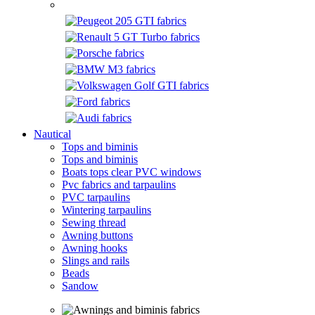
Nautical
Tops and biminis
Tops and biminis
Boats tops clear PVC windows
Pvc fabrics and tarpaulins
PVC tarpaulins
Wintering tarpaulins
Sewing thread
Awning buttons
Awning hooks
Slings and rails
Beads
Sandow