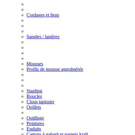
Cordages et liens
Sangles / lanières
Mousses
Profils de mousse aggolmérée
Stapling
Boucles
Clous tapissier
Oeillets
Outillage
Peintures
Enduits
Cartons à gabarit et papiers kraft