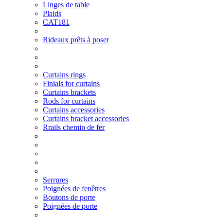
Linges de table
Plaids
CAT181
Rideaux prêts à poser
Curtains rings
Finials for curtains
Curtains brackets
Rods for curtains
Curtains accessories
Curtains bracket accessories
Rrails chemin de fer
Serrures
Poignées de fenêtres
Boutons de porte
Poignées de porte