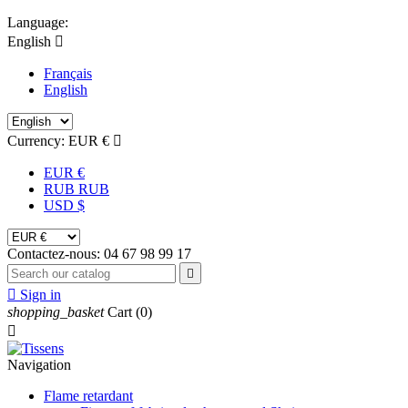
Language:
English

Français
English
Currency:
EUR €

EUR €
RUB RUB
USD $
Contactez-nous:
04 67 98 99 17


Sign in
shopping_basket
Cart
(0)

Navigation
Flame retardant