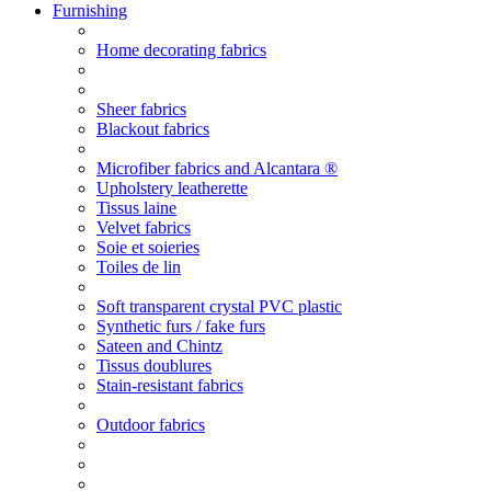
Furnishing
Home decorating fabrics
Sheer fabrics
Blackout fabrics
Microfiber fabrics and Alcantara ®
Upholstery leatherette
Tissus laine
Velvet fabrics
Soie et soieries
Toiles de lin
Soft transparent crystal PVC plastic
Synthetic furs / fake furs
Sateen and Chintz
Tissus doublures
Stain-resistant fabrics
Outdoor fabrics