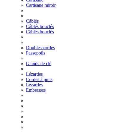
Cartisane miroir
Câblés
Câblés bouclés
Câblés bouclés
Doubles cordes
Passepoils
Glands de clé
Lézardes
Cordes à puits
Lézardes
Embrasses