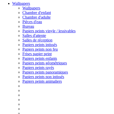
Wallpapers
Wallpapers
Chambre d'enfant
Chambre d'adulte
Pièces d'eau
Bureau
Papiers peints vinyle / lessivables
Salles d'attente
Salles de réception
Papiers peints intissés
Papiers peints non feu
Frises papier peint
Papiers peints enfants
Papiers peints géométriques
Papiers peints rayés
Papiers peints panoramiques
Papiers peints non intissés
Papiers peints animaliers