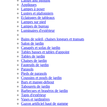
Lamps and lighting
Appliques
Lampes à poser
Lustres et plafonniers
Eclairages de tableaux
Lampes sur pied
Lampes de bureau
Luminaires d'extérieur
Bains de soleil, chaises longues et transats
Salon de jardin
Canapés et sofas de jardin
Tables basses et tables d'appoint
Tables de jardin
Chaises de jardin
Fauteuils de jardin
Parasols
Pieds de parasols
Coussins et poufs de jardin
Bars et mange-debout
Tabourets de jardin
Barbecues et braséros de jardin
Tapis d'extérieur
Vases et jardinières
Gazon artificiel haut de gamme