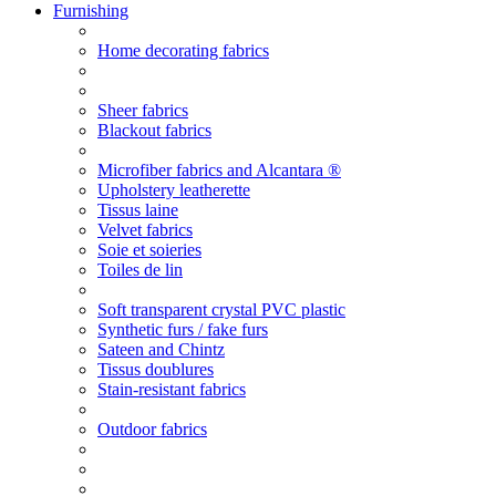
Furnishing
Home decorating fabrics
Sheer fabrics
Blackout fabrics
Microfiber fabrics and Alcantara ®
Upholstery leatherette
Tissus laine
Velvet fabrics
Soie et soieries
Toiles de lin
Soft transparent crystal PVC plastic
Synthetic furs / fake furs
Sateen and Chintz
Tissus doublures
Stain-resistant fabrics
Outdoor fabrics