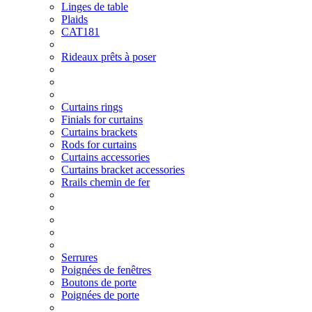
Linges de table
Plaids
CAT181
Rideaux prêts à poser
Curtains rings
Finials for curtains
Curtains brackets
Rods for curtains
Curtains accessories
Curtains bracket accessories
Rrails chemin de fer
Serrures
Poignées de fenêtres
Boutons de porte
Poignées de porte