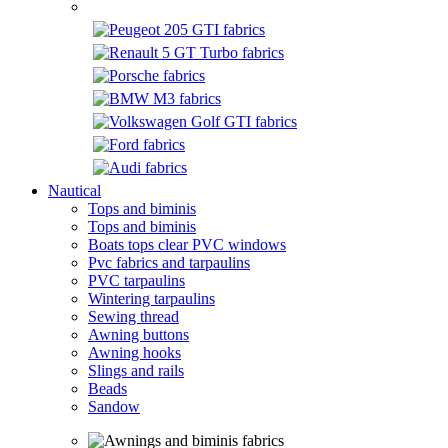
Nautical
Tops and biminis
Tops and biminis
Boats tops clear PVC windows
Pvc fabrics and tarpaulins
PVC tarpaulins
Wintering tarpaulins
Sewing thread
Awning buttons
Awning hooks
Slings and rails
Beads
Sandow