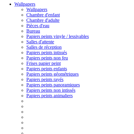
Wallpapers
Wallpapers
Chambre d'enfant
Chambre d'adulte
Pièces d'eau
Bureau
Papiers peints vinyle / lessivables
Salles d'attente
Salles de réception
Papiers peints intissés
Papiers peints non feu
Frises papier peint
Papiers peints enfants
Papiers peints géométriques
Papiers peints rayés
Papiers peints panoramiques
Papiers peints non intissés
Papiers peints animaliers