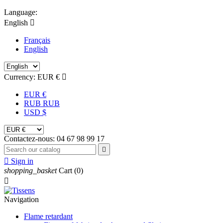
Language:
English

Français
English
Currency:
EUR €

EUR €
RUB RUB
USD $
Contactez-nous:
04 67 98 99 17


Sign in
shopping_basket
Cart
(0)

Navigation
Flame retardant