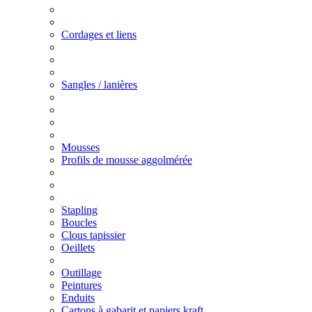
Cordages et liens
Sangles / lanières
Mousses
Profils de mousse aggolmérée
Stapling
Boucles
Clous tapissier
Oeillets
Outillage
Peintures
Enduits
Cartons à gabarit et papiers kraft