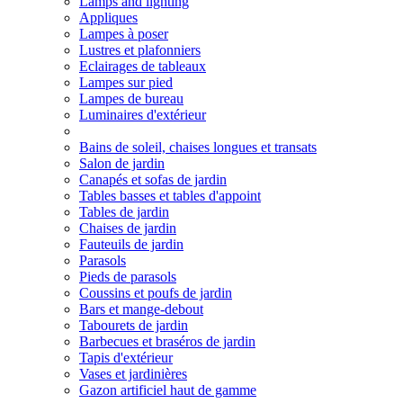
Lamps and lighting
Appliques
Lampes à poser
Lustres et plafonniers
Eclairages de tableaux
Lampes sur pied
Lampes de bureau
Luminaires d'extérieur
Bains de soleil, chaises longues et transats
Salon de jardin
Canapés et sofas de jardin
Tables basses et tables d'appoint
Tables de jardin
Chaises de jardin
Fauteuils de jardin
Parasols
Pieds de parasols
Coussins et poufs de jardin
Bars et mange-debout
Tabourets de jardin
Barbecues et braséros de jardin
Tapis d'extérieur
Vases et jardinières
Gazon artificiel haut de gamme