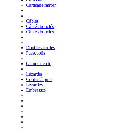
Cartisane miroir
Câblés
Câblés bouclés
Câblés bouclés
Doubles cordes
Passepoils
Glands de clé
Lézardes
Cordes à puits
Lézardes
Embrasses