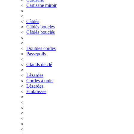
Cartisane miroir
Câblés
Câblés bouclés
Câblés bouclés
Doubles cordes
Passepoils
Glands de clé
Lézardes
Cordes à puits
Lézardes
Embrasses