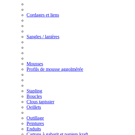
Cordages et liens
Sangles / lanières
Mousses
Profils de mousse aggolmérée
Stapling
Boucles
Clous tapissier
Oeillets
Outillage
Peintures
Enduits
Cartons à gabarit et papiers kraft