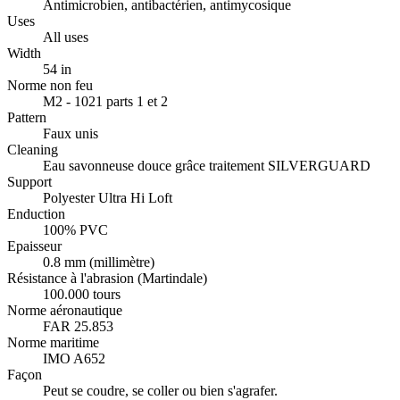
Antimicrobien, antibactérien, antimycosique
Uses
All uses
Width
54 in
Norme non feu
M2 - 1021 parts 1 et 2
Pattern
Faux unis
Cleaning
Eau savonneuse douce grâce traitement SILVERGUARD
Support
Polyester Ultra Hi Loft
Enduction
100% PVC
Epaisseur
0.8 mm (millimètre)
Résistance à l'abrasion (Martindale)
100.000 tours
Norme aéronautique
FAR 25.853
Norme maritime
IMO A652
Façon
Peut se coudre, se coller ou bien s'agrafer.