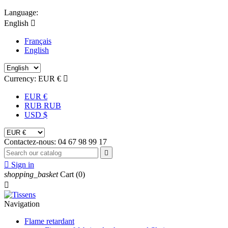
Language:
English

Français
English
Currency:
EUR €

EUR €
RUB RUB
USD $
Contactez-nous:
04 67 98 99 17


Sign in
shopping_basket
Cart
(0)

Navigation
Flame retardant