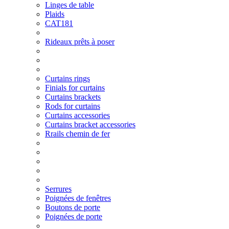
Linges de table
Plaids
CAT181
Rideaux prêts à poser
Curtains rings
Finials for curtains
Curtains brackets
Rods for curtains
Curtains accessories
Curtains bracket accessories
Rrails chemin de fer
Serrures
Poignées de fenêtres
Boutons de porte
Poignées de porte