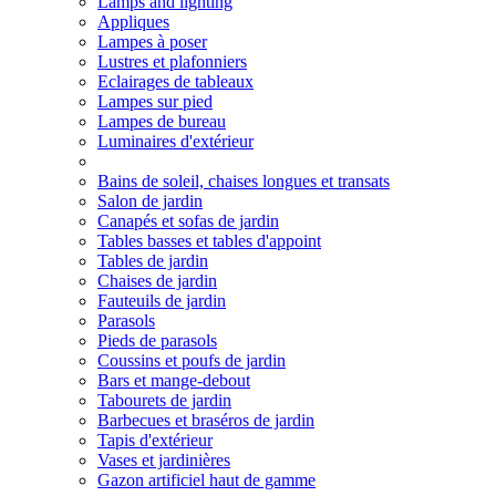
Lamps and lighting
Appliques
Lampes à poser
Lustres et plafonniers
Eclairages de tableaux
Lampes sur pied
Lampes de bureau
Luminaires d'extérieur
Bains de soleil, chaises longues et transats
Salon de jardin
Canapés et sofas de jardin
Tables basses et tables d'appoint
Tables de jardin
Chaises de jardin
Fauteuils de jardin
Parasols
Pieds de parasols
Coussins et poufs de jardin
Bars et mange-debout
Tabourets de jardin
Barbecues et braséros de jardin
Tapis d'extérieur
Vases et jardinières
Gazon artificiel haut de gamme