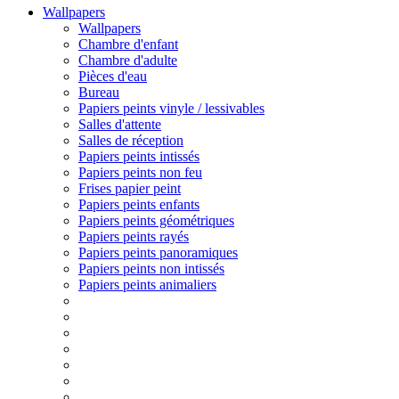
Wallpapers
Wallpapers
Chambre d'enfant
Chambre d'adulte
Pièces d'eau
Bureau
Papiers peints vinyle / lessivables
Salles d'attente
Salles de réception
Papiers peints intissés
Papiers peints non feu
Frises papier peint
Papiers peints enfants
Papiers peints géométriques
Papiers peints rayés
Papiers peints panoramiques
Papiers peints non intissés
Papiers peints animaliers