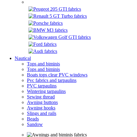
Nautical
Tops and biminis
Tops and biminis
Boats tops clear PVC windows
Pvc fabrics and tarpaulins
PVC tarpaulins
Wintering tarpaulins
Sewing thread
Awning buttons
Awning hooks
Slings and rails
Beads
Sandow