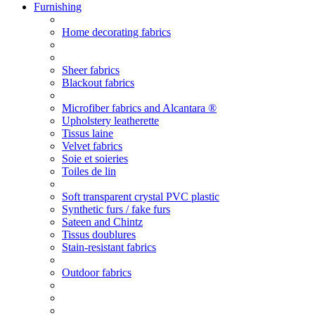
Furnishing
Home decorating fabrics
Sheer fabrics
Blackout fabrics
Microfiber fabrics and Alcantara ®
Upholstery leatherette
Tissus laine
Velvet fabrics
Soie et soieries
Toiles de lin
Soft transparent crystal PVC plastic
Synthetic furs / fake furs
Sateen and Chintz
Tissus doublures
Stain-resistant fabrics
Outdoor fabrics