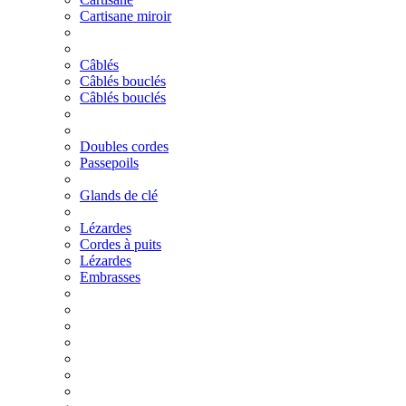
Cartisane miroir
Câblés
Câblés bouclés
Câblés bouclés
Doubles cordes
Passepoils
Glands de clé
Lézardes
Cordes à puits
Lézardes
Embrasses