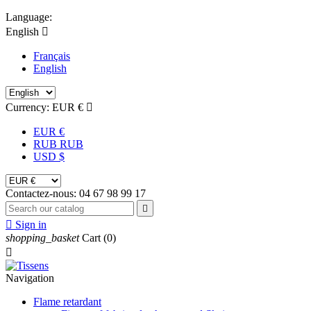
Language:
English

Français
English
Currency:
EUR €

EUR €
RUB RUB
USD $
Contactez-nous:
04 67 98 99 17


Sign in
shopping_basket
Cart
(0)

Navigation
Flame retardant