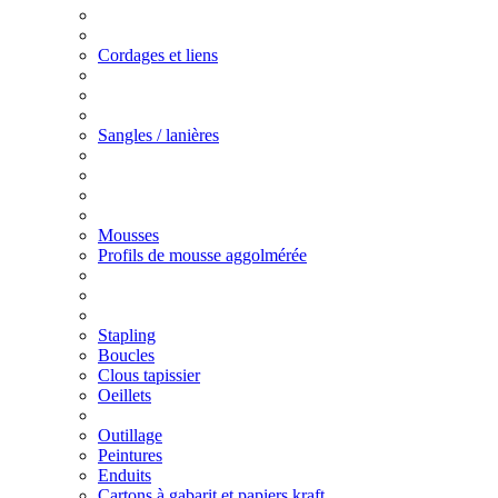
Cordages et liens
Sangles / lanières
Mousses
Profils de mousse aggolmérée
Stapling
Boucles
Clous tapissier
Oeillets
Outillage
Peintures
Enduits
Cartons à gabarit et papiers kraft