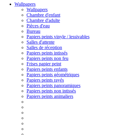
Wallpapers
Wallpapers
Chambre d'enfant
Chambre d'adulte
Pièces d'eau
Bureau
Papiers peints vinyle / lessivables
Salles d'attente
Salles de réception
Papiers peints intissés
Papiers peints non feu
Frises papier peint
Papiers peints enfants
Papiers peints géométriques
Papiers peints rayés
Papiers peints panoramiques
Papiers peints non intissés
Papiers peints animaliers