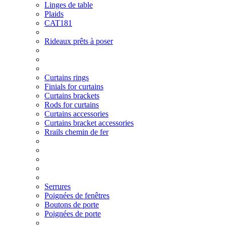
Linges de table
Plaids
CAT181
Rideaux prêts à poser
Curtains rings
Finials for curtains
Curtains brackets
Rods for curtains
Curtains accessories
Curtains bracket accessories
Rrails chemin de fer
Serrures
Poignées de fenêtres
Boutons de porte
Poignées de porte