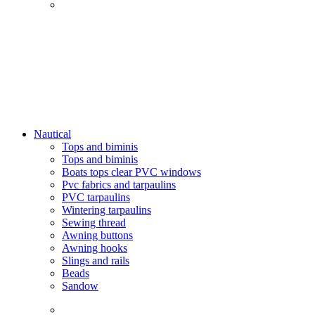
Nautical
Tops and biminis
Tops and biminis
Boats tops clear PVC windows
Pvc fabrics and tarpaulins
PVC tarpaulins
Wintering tarpaulins
Sewing thread
Awning buttons
Awning hooks
Slings and rails
Beads
Sandow