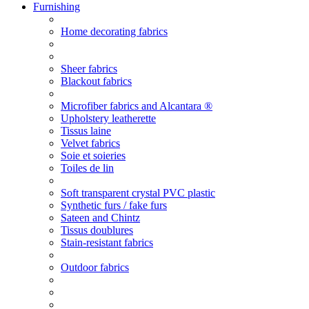
Furnishing
Home decorating fabrics
Sheer fabrics
Blackout fabrics
Microfiber fabrics and Alcantara ®
Upholstery leatherette
Tissus laine
Velvet fabrics
Soie et soieries
Toiles de lin
Soft transparent crystal PVC plastic
Synthetic furs / fake furs
Sateen and Chintz
Tissus doublures
Stain-resistant fabrics
Outdoor fabrics