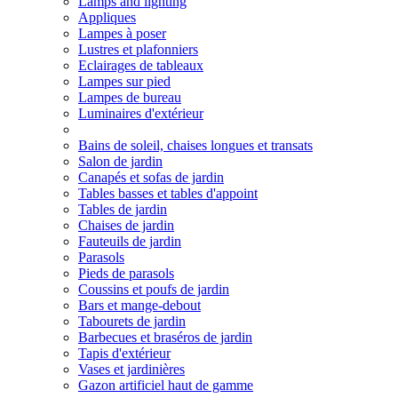
Lamps and lighting
Appliques
Lampes à poser
Lustres et plafonniers
Eclairages de tableaux
Lampes sur pied
Lampes de bureau
Luminaires d'extérieur
Bains de soleil, chaises longues et transats
Salon de jardin
Canapés et sofas de jardin
Tables basses et tables d'appoint
Tables de jardin
Chaises de jardin
Fauteuils de jardin
Parasols
Pieds de parasols
Coussins et poufs de jardin
Bars et mange-debout
Tabourets de jardin
Barbecues et braséros de jardin
Tapis d'extérieur
Vases et jardinières
Gazon artificiel haut de gamme