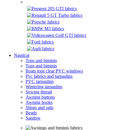
Nautical
Tops and biminis
Tops and biminis
Boats tops clear PVC windows
Pvc fabrics and tarpaulins
PVC tarpaulins
Wintering tarpaulins
Sewing thread
Awning buttons
Awning hooks
Slings and rails
Beads
Sandow