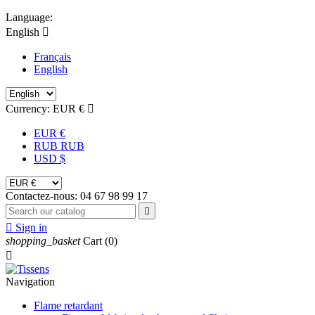
Language:
English

Français
English
Currency:
EUR €

EUR €
RUB RUB
USD $
Contactez-nous:
04 67 98 99 17


Sign in
shopping_basket
Cart
(0)

Navigation
Flame retardant