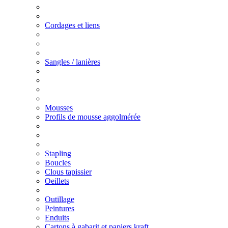
Cordages et liens
Sangles / lanières
Mousses
Profils de mousse aggolmérée
Stapling
Boucles
Clous tapissier
Oeillets
Outillage
Peintures
Enduits
Cartons à gabarit et papiers kraft