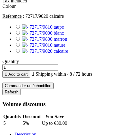
Tax included
Colour
Reference
: 72717/9020 calcaire
Quantity

Shipping within 48 / 72 hours

Add to cart
Commander un échantillon
Volume discounts
Quantity
Discount
You Save
5
5%
Up to €30.00
Description