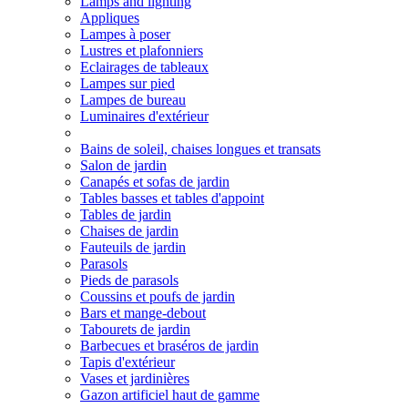
Lamps and lighting
Appliques
Lampes à poser
Lustres et plafonniers
Eclairages de tableaux
Lampes sur pied
Lampes de bureau
Luminaires d'extérieur
Bains de soleil, chaises longues et transats
Salon de jardin
Canapés et sofas de jardin
Tables basses et tables d'appoint
Tables de jardin
Chaises de jardin
Fauteuils de jardin
Parasols
Pieds de parasols
Coussins et poufs de jardin
Bars et mange-debout
Tabourets de jardin
Barbecues et braséros de jardin
Tapis d'extérieur
Vases et jardinières
Gazon artificiel haut de gamme