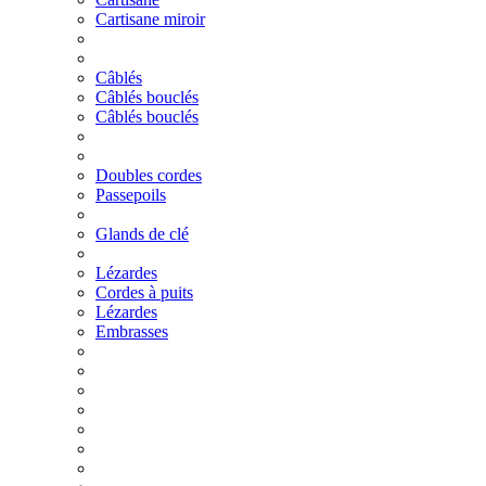
Cartisane miroir
Câblés
Câblés bouclés
Câblés bouclés
Doubles cordes
Passepoils
Glands de clé
Lézardes
Cordes à puits
Lézardes
Embrasses