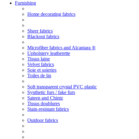
Furnishing
Home decorating fabrics
Sheer fabrics
Blackout fabrics
Microfiber fabrics and Alcantara ®
Upholstery leatherette
Tissus laine
Velvet fabrics
Soie et soieries
Toiles de lin
Soft transparent crystal PVC plastic
Synthetic furs / fake furs
Sateen and Chintz
Tissus doublures
Stain-resistant fabrics
Outdoor fabrics