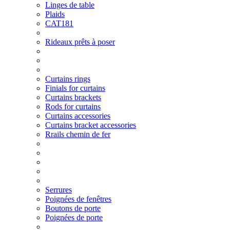
Linges de table
Plaids
CAT181
Rideaux prêts à poser
Curtains rings
Finials for curtains
Curtains brackets
Rods for curtains
Curtains accessories
Curtains bracket accessories
Rrails chemin de fer
Serrures
Poignées de fenêtres
Boutons de porte
Poignées de porte