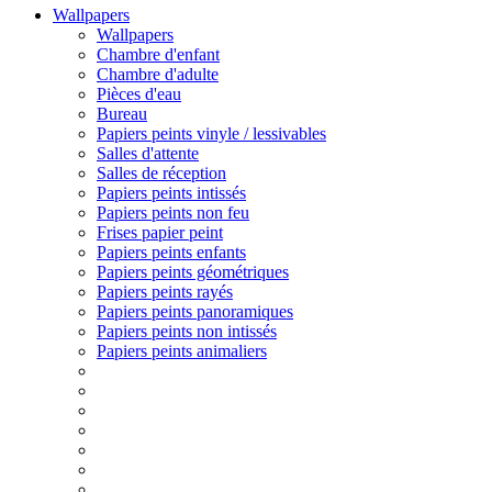
Wallpapers
Wallpapers
Chambre d'enfant
Chambre d'adulte
Pièces d'eau
Bureau
Papiers peints vinyle / lessivables
Salles d'attente
Salles de réception
Papiers peints intissés
Papiers peints non feu
Frises papier peint
Papiers peints enfants
Papiers peints géométriques
Papiers peints rayés
Papiers peints panoramiques
Papiers peints non intissés
Papiers peints animaliers